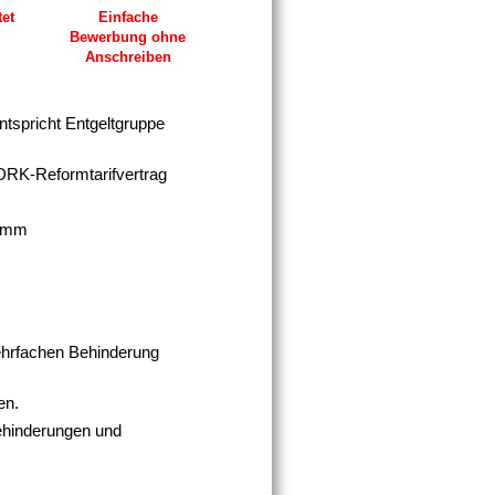
tet
Einfache
Bewerbung ohne
Anschreiben
entspricht Entgeltgruppe
. DRK-Reformtarifvertrag
ramm
mehrfachen Behinderung
en.
Behinderungen und