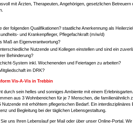
nsvoll mit Ärzten, Therapeuten, Angehörigen, gesetzlichen Betreuern 
n.
e der folgenden Qualifikationen? staatliche Anerkennung als Heilerzie
undheits- und Krankenpfleger, Pflegefachkraft (m/w/d)
hes Maß an Eigenverantwortung?
nterschiedliche Nutzende und Kollegen einstellen und sind ein zuverlä
rer Behinderung?
-Schicht-System inkl. Wochenenden und Feiertagen zu arbeiten?
e Mitgliedschaft im DRK?
orm Vis-A-Vis in Trebbin
ht durch sein helles und sonniges Ambiente mit einem Erlebnisgarten
mmen aus 3 Wohnbereichen für je 7 Menschen, die familienähnlich
5 Nutzende mit erhöhtem pflegerischen Bedarf. Ein interdisziplinäres
nz und Begleitung bei der täglichen Lebensgestaltung.
ie uns Ihren Lebenslauf per Mail oder über unser Online-Portal. Wir 