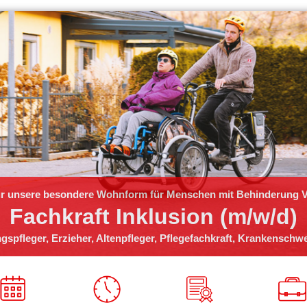
ür unsere besondere Wohnform für Menschen mit Behinderung Vi
Fachkraft Inklusion (m/w/d)
gspfleger, Erzieher, Altenpfleger, Pflegefachkraft, Krankenschw