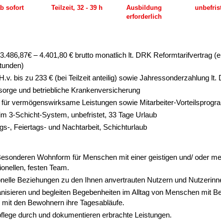
b sofort
Teilzeit, 32 - 39 h
Ausbildung
unbefris
erforderlich
. 3.486,87€ – 4.401,80 € brutto monatlich lt. DRK Reformtarifvertrag (
tunden)
H.v. bis zu 233 € (bei Teilzeit anteilig) sowie Jahressonderzahlung lt
rsorge und betriebliche Krankenversicherung
 für vermögenswirksame Leistungen sowie Mitarbeiter-Vorteilsprog
h im 3-Schicht-System, unbefristet, 33 Tage Urlaub
s-, Feiertags- und Nachtarbeit, Schichturlaub
r Besonderen Wohnform für Menschen mit einer geistigen und/ oder 
ionellen, festen Team.
onelle Beziehungen zu den Ihnen anvertrauten Nutzern und Nutzerinn
ganisieren und begleiten Begebenheiten im Alltag von Menschen mit 
 mit den Bewohnern ihre Tagesabläufe.
pflege durch und dokumentieren erbrachte Leistungen.