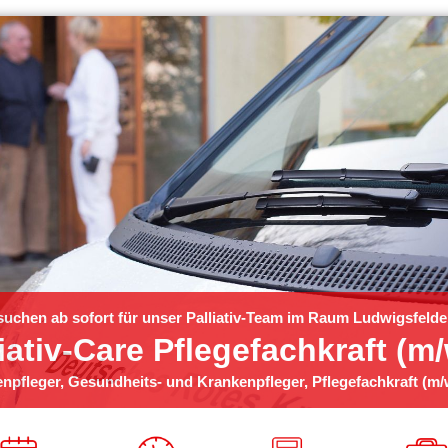
suchen ab sofort für unser Palliativ-Team im Raum Ludwigsfelde
iativ-Care Pflegefachkraft (m
enpfleger, Gesundheits- und Krankenpfleger, Pflegefachkraft (m/