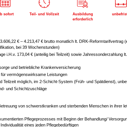
b sofort
Teil- und Vollzeit
Ausbildung
unbefris
erforderlich
. 3.606,22 € – 4.213,47 € brutto monatlich lt. DRK-Reformtarifvertrag 
ifikation, bei 39 Wochenstunden)
ge i.H.v. 173,04 € (anteilig bei Teilzeit) sowie Jahressonderzahlung l
rsorge und betriebliche Krankenversicherung
 für vermögenswirksame Leistungen
und Teilzeit möglich, im 2-Schicht-System (Früh- und Spätdienst), unbe
nd- und Schichtzuschläge
d Betreuung von schwerstkranken und sterbenden Menschen in ihrer l
umentierten Pflegeprozesses mit Beginn der Behandlung/ Versorgun
Individualität eines jeden Pflegebedürftigen