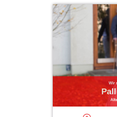
Wir 
Pall
Alt