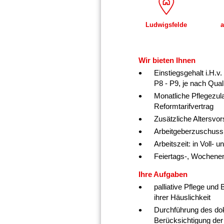
Ludwigsfelde
a
Wir bieten Ihnen
Einstiegsgehalt i.H.v
P8 - P9, je nach Qual
Monatliche Pflegezula
Reformtarifvertrag
Zusätzliche Altersvo
Arbeitgeberzuschuss
Arbeitszeit: in Voll- 
Feiertags-, Wochene
Ihre Aufgaben
palliative Pflege un
ihrer Häuslichkeit
Durchführung des dok
Berücksichtigung der 