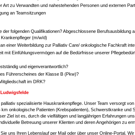
her Art zu Verwandten und nahestehenden Personen und externen Par
igung an Teamsitzungen
ne der folgenden Qualifikationen? Abgeschlossene Berufsausbildung al
 Krankenpfleger (m/w/d)
 an einer Weiterbildung zur Palliativ Care/ onkologische Fachkraft inte
eit mit Einfühlungsvermögen auf die Bedürfnisse unserer Pflegebedür
bstständig und eigenverantwortlich?
ines Führerscheines der Klasse B (Pkw)?
e Mitgliedschaft im DRK?
n Ludwigsfelde
/ palliativ spezialisierte Hauskrankenpflege. Unser Team versorgt von
 km onkologische Patienten (Krebspatienten), Schwerstkranke und St
 Ziel ist es, durch die vielfältigen und langjährigen Erfahrungen uns
ndividuelle Betreuung unserer Klienten und deren Angehörigen zu er
ie uns Ihren Lebenslauf per Mail oder über unser Online-Portal. Wir 