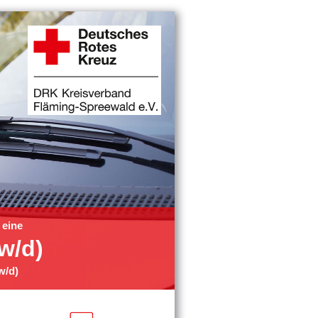
 eine
/w/d)
w/d)